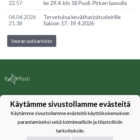
22.57
ke 29.4. klo 18 Puoli-Pirkan laavulla
04.04.2026
Tervetuloa kevätharjoitusleirille
21.38
Saloon 17.-19.4.2026
Seuran uutisarkisto
Tietosuojaseloste
Käytämme sivustollamme evästeitä
Käytämme sivustollamme evästeitä käyttökokemuksen
parantamiseksi sekä toiminnallisiin ja tilastollisiin
tarkoituksiin.