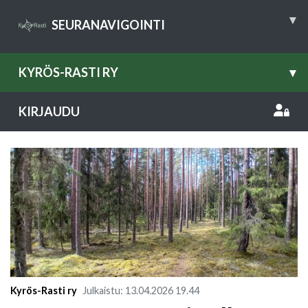
▾
SEURANAVIGOINTI
KYRÖS-RASTI RY
▾
KIRJAUDU
Kyrös-Rasti ry
Julkaistu
:
13.04.2026
19.44