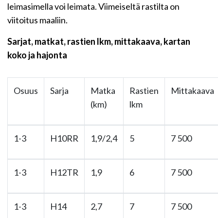
leimasimella voi leimata. Viimeiseltä rastilta on
viitoitus maaliin.
Sarjat, matkat, rastien lkm, mittakaava, kartan
koko ja hajonta
Osuus
Sarja
Matka
Rastien
Mittakaava
(km)
lkm
1-3
H10RR
1,9/2,4
5
7 500
1-3
H12TR
1,9
6
7 500
1-3
H14
2,7
7
7 500