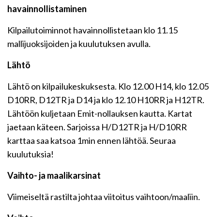
havainnollistaminen
Kilpailutoiminnot havainnollistetaan klo 11.15
mallijuoksijoiden ja kuulutuksen avulla.
Lähtö
Lähtö on kilpailukeskuksesta. Klo 12.00 H14, klo 12.05
D10RR, D12TR ja D14 ja klo 12.10 H10RR ja H12TR.
Lähtöön kuljetaan Emit-nollauksen kautta. Kartat
jaetaan käteen. Sarjoissa H/D12TR ja H/D10RR
karttaa saa katsoa 1min ennen lähtöä. Seuraa
kuulutuksia!
Vaihto- ja maalikarsinat
Viimeiseltä rastilta johtaa viitoitus vaihtoon/maaliin.