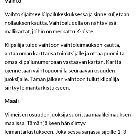
Vaihto
Vaihto sijaitsee kilpailukeskuksessa ja sinne kuljetaan
nollauksen kautta. Vaihtoalueella on nähtävissä
mallikartat, joihin on merkattu K-piste.
Kilpailija tulee vaihtoon vaihtoleimauksen kautta,
antaa oman karttansa toimitsijalle ja ottaa puomilta
omaa kilpailunumeroaan vastaavan kartan. Kartta
ojennetaan vaihtopuomilla seuraavan osuuden
juoksijalle. Tämän jälkeen vaihtoon tullut kilpailija
siirtyy leimantarkistukseen.
Maali
Viimeisen osuuden juoksija suorittaa maalileimauksen
maalissa. Tämän jälkeen hän siirtyy
leimantarkistukseen. Jokaisessa sarjassa sijoille 1–3