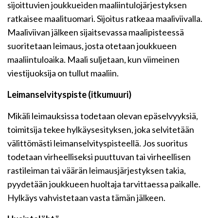
sijoittuvien joukkueiden maaliintulojärjestyksen
ratkaisee maalituomari. Sijoitus ratkeaa maaliviivalla.
Maaliviivan jälkeen sijaitsevassa maalipisteessä
suoritetaan leimaus, josta otetaan joukkueen
maaliintuloaika. Maali suljetaan, kun viimeinen
viestijuoksija on tullut maaliin.
Leimanselvityspiste (itkumuuri)
Mikäli leimauksissa todetaan olevan epäselvyyksiä,
toimitsija tekee hylkäysesityksen, joka selvitetään
välittömästi leimanselvityspisteellä. Jos suoritus
todetaan virheelliseksi puuttuvan tai virheellisen
rastileiman tai väärän leimausjärjestyksen takia,
pyydetään joukkueen huoltaja tarvittaessa paikalle.
Hylkäys vahvistetaan vasta tämän jälkeen.