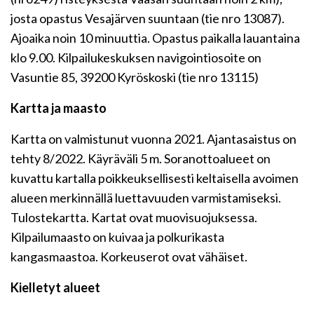
josta opastus Vesajärven suuntaan (tie nro 13087).
Ajoaika noin 10 minuuttia. Opastus paikalla lauantaina
klo 9.00. Kilpailukeskuksen navigointiosoite on
Vasuntie 85, 39200 Kyröskoski (tie nro 13115)
Kartta ja maasto
Kartta on valmistunut vuonna 2021. Ajantasaistus on
tehty 8/2022. Käyräväli 5 m. Soranottoalueet on
kuvattu kartalla poikkeuksellisesti keltaisella avoimen
alueen merkinnällä luettavuuden varmistamiseksi.
Tulostekartta. Kartat ovat muovisuojuksessa.
Kilpailumaasto on kuivaa ja polkurikasta
kangasmaastoa. Korkeuserot ovat vähäiset.
Kielletyt alueet