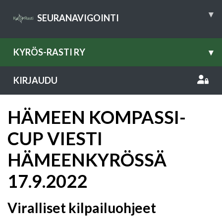
▾
SEURANAVIGOINTI
KYRÖS-RASTI RY
▾
KIRJAUDU
HÄMEEN KOMPASSI-
CUP VIESTI
HÄMEENKYRÖSSÄ
17.9.2022
Viralliset kilpailuohjeet