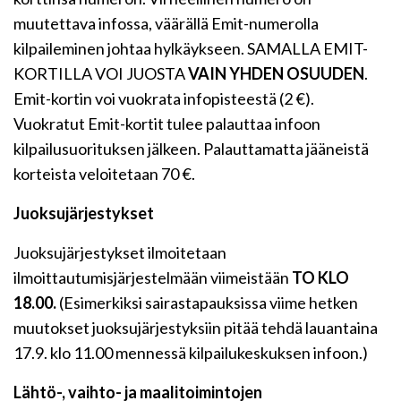
muutettava infossa, väärällä Emit-numerolla
kilpaileminen johtaa hylkäykseen. SAMALLA EMIT-
KORTILLA VOI JUOSTA
VAIN YHDEN OSUUDEN
.
Emit-kortin voi vuokrata infopisteestä (2 €).
Vuokratut Emit-kortit tulee palauttaa infoon
kilpailusuorituksen jälkeen. Palauttamatta jääneistä
korteista veloitetaan 70 €.
Juoksujärjestykset
Juoksujärjestykset ilmoitetaan
ilmoittautumisjärjestelmään viimeistään
TO KLO
18.00.
(Esimerkiksi sairastapauksissa viime hetken
muutokset juoksujärjestyksiin pitää tehdä lauantaina
17.9. klo 11.00 mennessä kilpailukeskuksen infoon.)
Lähtö-, vaihto- ja maalitoimintojen