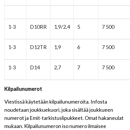
1-3
D10RR
1,9/2,4
5
7 500
1-3
D12TR
1,9
6
7 500
1-3
D14
2,7
7
7 500
Kilpailunumerot
Viestissä käytetään kilpailunumeroita. Infosta
noudetaan joukkuekuori, joka sisältää joukkueen
numerot ja Emit-tarkistuslipukkeet. Omat hakaneulat
mukaan. Kilpailunumeron iso numero ilmaisee