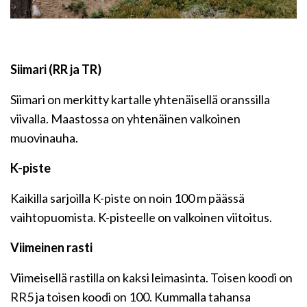
Siimari (RR ja TR)
Siimari on merkitty kartalle yhtenäisellä oranssilla
viivalla. Maastossa on yhtenäinen valkoinen
muovinauha.
K-piste
Kaikilla sarjoilla K-piste on noin 100 m päässä
vaihtopuomista. K-pisteelle on valkoinen viitoitus.
Viimeinen rasti
Viimeisellä rastilla on kaksi leimasinta. Toisen koodi on
RR5 ja toisen koodi on 100. Kummalla tahansa