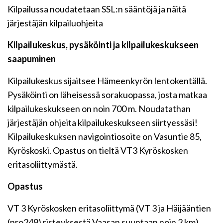
Kilpailussa noudatetaan SSL:n sääntöjä ja näitä
järjestäjän kilpailuohjeita
Kilpailukeskus, pysäköinti ja kilpailukeskukseen
saapuminen
Kilpailukeskus sijaitsee Hämeenkyrön lentokentällä.
Pysäköinti on läheisessä sorakuopassa, josta matkaa
kilpailukeskukseen on noin 700 m. Noudatathan
järjestäjän ohjeita kilpailukeskukseen siirtyessäsi!
Kilpailukeskuksen navigointiosoite on Vasuntie 85,
Kyröskoski. Opastus on tieltä VT3 Kyröskosken
eritasoliittymästä.
Opastus
VT 3 Kyröskosken eritasoliittymä (VT 3 ja Häijääntien
(nro249) risteyksestä Vaasan suuntaan noin 2 km),