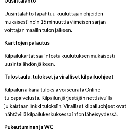
Uusintalähtö
Uusintalähtö tapahtuu kuuluttajan ohjeiden
mukaisesti noin 15 minuuttia viimeisen sarjan
voittajan maaliin tulon jälkeen.
Karttojen palautus
Kilpailukartat saa infosta kuulutuksen mukaisesti
uusintalähdön jälkeen.
Tulostaulu, tulokset ja viralliset kilpailuohjeet
Kilpailun aikana tuloksia voi seurata Online-
tulospalvelusta. Kilpailun järjestäjän nettisivuilla
julkaistaan linkki tuloksiin. Viralliset kilpailuohjeet ovat
nähtävillä kilpailukeskuksessa infon läheisyydessä.
Pukeutuminen ja WC