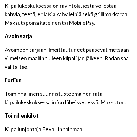
Kilpailukeskuksessa on ravintola, josta voi ostaa
kahvia, teetä, erilaisia kahvileipiä sekä grillimakkaraa.
Maksutapoina käteinen tai MobilePay.
Avoin sarja
Avoimeen sarjaan ilmoittautuneet pääsevät metsään
viimeisen maaliin tulleen kilpailijan jälkeen. Radan saa
valita itse.
ForFun
Toiminnallinen suunnistusteemainen rata
kilpailukeskuksessa infon läheisyydessä. Maksuton.
Toimihenkilöt
Kilpailunjohtaja Eeva Linnainmaa