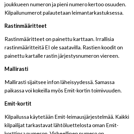
joukkueen numeron ja pieni numero kertoo osuuden.
Kilpailunumerot palautetaan leimantarkastuksessa.
Rastinmääritteet
Rastinmääritteet on painettu karttaan. Irrallisia
rastinmääritteitä EI ole saatavilla. Rastien koodit on
painettu kartalle rastin järjestysnumeron viereen.
Mallirasti
Mallirasti sijaitsee infon läheisyydessä. Samassa
paikassa voi kokeilla myös Emit-kortin toimivuuden.
Emit-kortit
Kilpailussa käytetään Emit-leimausjärjestelmää. Kaikki
kilpailijat tarkastavat lähtöluettelosta oman Emit-
korttinsa numeron. Virheellinen numero on