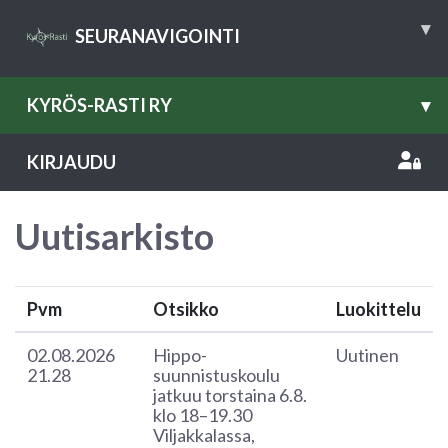
▾
SEURANAVIGOINTI
KYRÖS-RASTI RY
▾
KIRJAUDU
Uutisarkisto
Pvm
Otsikko
Luokittelu
02.08.2026
Hippo-
Uutinen
21.28
suunnistuskoulu
jatkuu torstaina 6.8.
klo 18–19.30
Viljakkalassa,