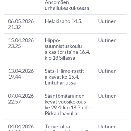
Ansomäen
urheilukeskuksessa
06.05.2026
Helakisa to 14.5.
Uutinen
21.32
15.04.2026
Hippo-
Uutinen
23.25
suunnistuskoulu
alkaa torstaina 16.4.
klo 18 Sillassa
13.04.2026
Sata-Häme-rastit
Uutinen
19.44
alkavat ke 15.4.
Lintuharjussa
07.04.2026
Sääntömääräinen
Uutinen
22.57
kevät vuosikokous
ke 29.4. klo 18 Puoli-
Pirkan laavulla
04.04.2026
Tervetuloa
Uutinen