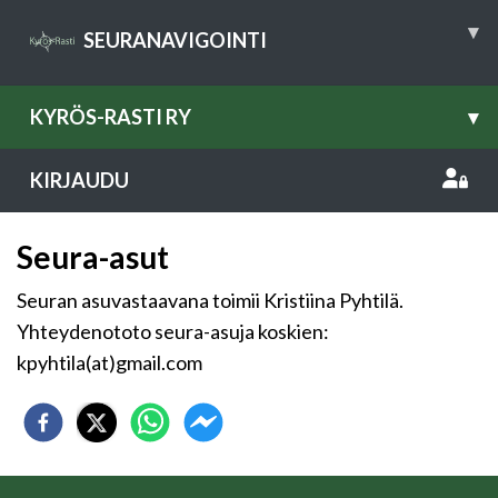
▾
SEURANAVIGOINTI
KYRÖS-RASTI RY
▾
KIRJAUDU
Seura-asut
Seuran asuvastaavana toimii Kristiina Pyhtilä.
Yhteydenototo seura-asuja koskien:
kpyhtila(at)gmail.com