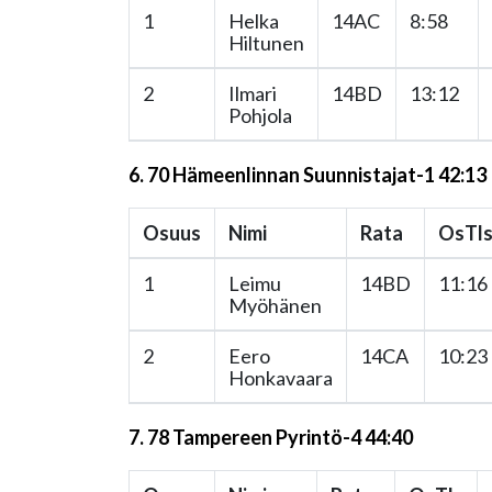
1
Helka
14AC
8:58
Hiltunen
2
Ilmari
14BD
13:12
Pohjola
6. 70 Hämeenlinnan Suunnistajat-1 42:13
Osuus
Nimi
Rata
OsTl
1
Leimu
14BD
11:16
Myöhänen
2
Eero
14CA
10:23
Honkavaara
7. 78 Tampereen Pyrintö-4 44:40