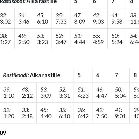
Rastikoodi:
Aika rastille
5
6
7
8
32:
34:
45:
35:
47:
42:
41:
38:
3:02
3:46
6:10
7:33
8:09
9:03
9:58
11:
38:
49:
53:
52:
51:
55:
50:
54:
1:27
2:50
3:23
3:47
4:44
4:59
5:24
6:4
Rastikoodi:
Aika rastille
5
6
7
8
39:
48:
53:
52:
51:
46:
50:
54
1:10
2:12
3:09
3:31
4:23
4:47
5:04
6:
32:
33:
45:
35:
36:
42:
41:
39
1:20
2:18
4:40
6:10
6:42
7:50
9:01
10
:09