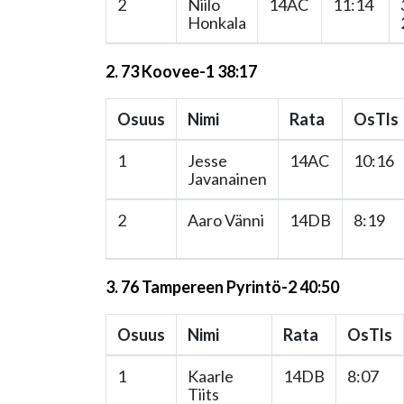
2
Niilo
14AC
11:14
Honkala
2. 73 Koovee-1 38:17
Osuus
Nimi
Rata
OsTls
1
Jesse
14AC
10:16
Javanainen
2
Aaro Vänni
14DB
8:19
3. 76 Tampereen Pyrintö-2 40:50
Osuus
Nimi
Rata
OsTls
1
Kaarle
14DB
8:07
Tiits