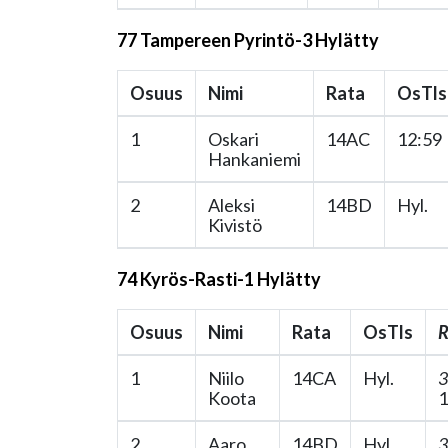
77 Tampereen Pyrintö-3 Hylätty
Osuus
Nimi
Rata
OsTls
1
Oskari
14AC
12:59
Hankaniemi
2
Aleksi
14BD
Hyl.
Kivistö
74 Kyrös-Rasti-1 Hylätty
Osuus
Nimi
Rata
OsTls
R
1
Niilo
14CA
Hyl.
3
Koota
1
2
Aaro
14BD
Hyl.
3