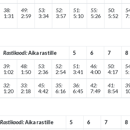
38:
49:
53:
52:
51:
55:
50:
54
1:31
2:59
3:34
3:57
5:10
5:26
5:52
7
Rastikoodi:
Aika rastille
5
6
7
8
39:
48:
53:
52:
51:
46:
50:
54
1:02
1:50
2:36
2:54
3:41
4:00
4:17
5
32:
33:
45:
35:
36:
42:
41:
39
1:20
2:18
4:42
6:16
6:45
7:49
8:54
1
Rastikoodi:
Aika rastille
5
6
7
8