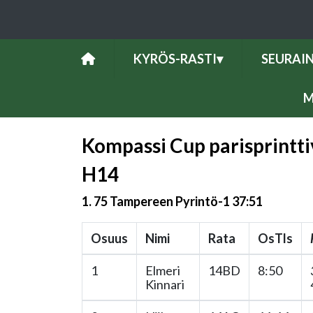
KYRÖS-RASTI
▾
SEURAI
M
Kompassi Cup parisprintti
H14
1. 75 Tampereen Pyrintö-1 37:51
Osuus
Nimi
Rata
OsTls
1
Elmeri
14BD
8:50
Kinnari