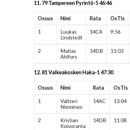
11. 79 Tampereen Pyrintö-5 46:46
Osuus
Nimi
Rata
OsTls
1
Luukas
14CA
9:56
Lindstedt
2
Matias
14DB
11:03
Ahlfors
12. 81 Valkeakosken Haka-1 47:30
Osuus
Nimi
Rata
OsTls
1
Valtteri
14AC
13:04
Nieminen
2
Kristian
14DB
11:08
Koivuranta