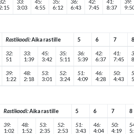
32:
33:
45:
35:
36:
42:
41:
39:
2:15
3:03
4:55
6:12
6:43
7:45
8:37
9:5
Rastikoodi:
Aika rastille
5
6
7
32:
33:
45:
35:
36:
42:
41:
3
51
1:39
3:42
5:11
5:39
6:37
7:45
8
39:
48:
53:
52:
51:
46:
50:
5
1:22
2:18
3:01
3:24
4:09
4:28
4:43
5
Rastikoodi:
Aika rastille
5
6
7
8
39:
48:
53:
52:
51:
46:
50:
54
1:02
1:52
2:35
2:53
3:43
4:04
4:19
5