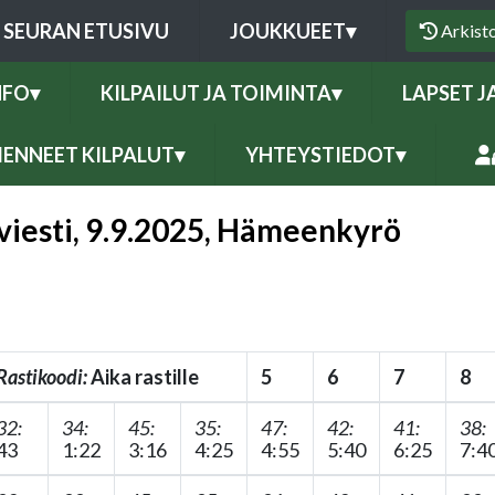
SEURAN ETUSIVU
JOUKKUEET
▾
Arkist
NFO
▾
KILPAILUT JA TOIMINTA
▾
LAPSET J
ENNEET KILPALUT
▾
YHTEYSTIEDOT
▾
viesti, 9.9.2025, Hämeenkyrö
Rastikoodi:
Aika rastille
5
6
7
8
32:
34:
45:
35:
47:
42:
41:
38:
43
1:22
3:16
4:25
4:55
5:40
6:25
7:4