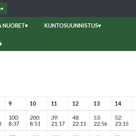
o
▾
A NUORET
▾
KUNTOSUUNNISTUS
▾
9
10
11
12
13
14
100:
200:
39:
48:
53:
52:
0
8:37
8:51
21:17
22:11
22:56
23:15