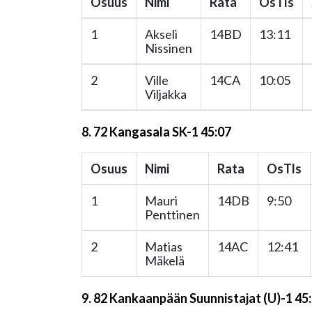
Osuus
Nimi
Rata
OsTls
1
Akseli
14BD
13:11
Nissinen
2
Ville
14CA
10:05
Viljakka
8. 72 Kangasala SK-1 45:07
Osuus
Nimi
Rata
OsTls
1
Mauri
14DB
9:50
Penttinen
2
Matias
14AC
12:41
Mäkelä
9. 82 Kankaanpään Suunnistajat (U)-1 45