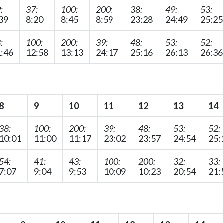
:
37:
100:
200:
38:
49:
53:
39
8:20
8:45
8:59
23:28
24:49
25:25
:
100:
200:
39:
48:
53:
52:
:46
12:58
13:13
24:17
25:16
26:13
26:36
8
9
10
11
12
13
14
38:
100:
200:
39:
48:
53:
52:
10:01
11:00
11:17
23:02
23:57
24:54
25:
54:
41:
43:
100:
200:
32:
33:
7:07
9:04
9:53
10:09
10:23
20:54
21: