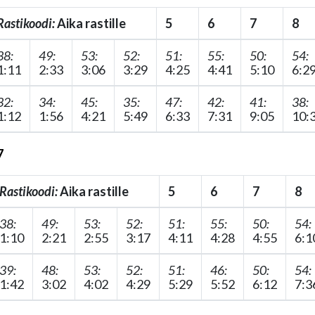
Rastikoodi:
Aika rastille
5
6
7
8
38:
49:
53:
52:
51:
55:
50:
54:
1:11
2:33
3:06
3:29
4:25
4:41
5:10
6:2
32:
34:
45:
35:
47:
42:
41:
38:
1:12
1:56
4:21
5:49
6:33
7:31
9:05
10:
7
Rastikoodi:
Aika rastille
5
6
7
8
38:
49:
53:
52:
51:
55:
50:
54:
1:10
2:21
2:55
3:17
4:11
4:28
4:55
6:1
39:
48:
53:
52:
51:
46:
50:
54:
1:42
3:02
4:02
4:29
5:29
5:52
6:12
7:3