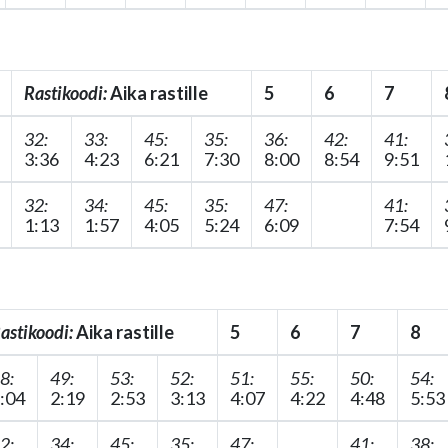
Rastikoodi:
Aika rastille
5
6
7
32:
33:
45:
35:
36:
42:
41:
3:36
4:23
6:21
7:30
8:00
8:54
9:51
32:
34:
45:
35:
47:
41:
1:13
1:57
4:05
5:24
6:09
7:54
astikoodi:
Aika rastille
5
6
7
8
8:
49:
53:
52:
51:
55:
50:
54:
:04
2:19
2:53
3:13
4:07
4:22
4:48
5:53
2:
34:
45:
35:
47:
41:
38: