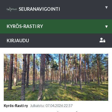
▾
SEURANAVIGOINTI
KYRÖS-RASTI RY
▾
KIRJAUDU
Kyrös-Rasti ry
Julkaistu
:
07.04.2026
22.57