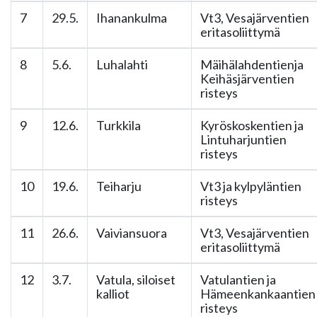
7
29.5.
Ihanankulma
Vt3, Vesajärventien
eritasoliittymä
8
5.6.
Luhalahti
Mäihälahdentienja
Keihäsjärventien
risteys
9
12.6.
Turkkila
Kyröskoskentien ja
Lintuharjuntien
risteys
10
19.6.
Teiharju
Vt3 ja kylpyläntien
risteys
11
26.6.
Vaiviansuora
Vt3, Vesajärventien
eritasoliittymä
12
3.7.
Vatula, siloiset
Vatulantien ja
kalliot
Hämeenkankaantien
risteys