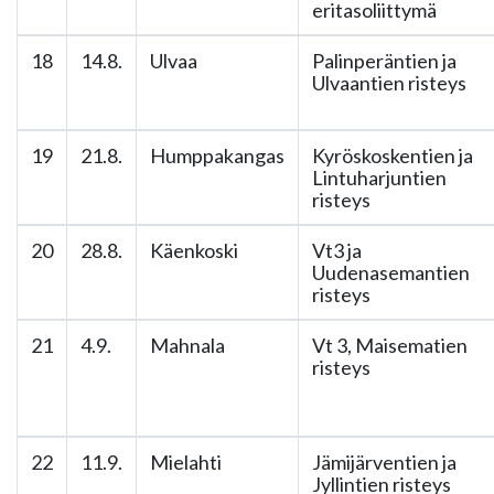
eritasoliittymä
18
14.8.
Ulvaa
Palinperäntien ja
Ulvaantien risteys
19
21.8.
Humppakangas
Kyröskoskentien ja
Lintuharjuntien
risteys
20
28.8.
Käenkoski
Vt3 ja
Uudenasemantien
risteys
21
4.9.
Mahnala
Vt 3, Maisematien
risteys
22
11.9.
Mielahti
Jämijärventien ja
Jyllintien risteys