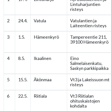
Lintuharjuntien
risteys
2
24.4.
Vatula
Vatulantien ja
Laiteentien risteys
3
1.5.
Hämeenkyrö
Tampereentie 211,
39100 Hämeenkyrö
4
8.5.
Ikaalinen
Eino
Salmelaisenkatu,
Saskyn parkkipaikka
5
15.5.
Äkönmaa
Vt3 ja Lakeissuon mt
risteys
6
22.5.
Riitiala
Vt3 Riitialan
ohituskaistojen
kohdalta