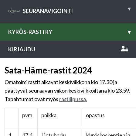
▾
SEURANAVIGOINTI
KYRÖS-RASTI RY
▾
KIRJAUDU
Sata-Häme-rastit 2024
Omatoimirastit alkavat keskiviikkona klo 17.30 ja
päättyvät seuraavan viikon keskiviikkoiltana klo 23.59.
Tapahtumat ovat myös
rastilipussa.
pvm
paikka
opastus
1
17.4.
Lintuharju
Kyröskoskentien ja