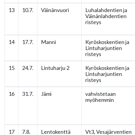
13
10.7.
Väinänvuori
Luhalahdentien ja
Väinänlahdentien
risteys
14
17.7.
Manni
Kyröskoskentien ja
Lintuharjuntien
risteys
15
24.7.
Lintuharju 2
Kyröskoskentien ja
Lintuharjuntien
risteys
16
31.7.
Jämi
vahvistetaan
myöhemmin
17
7.8.
Lentokenttä
Vt3, Vesajärventien