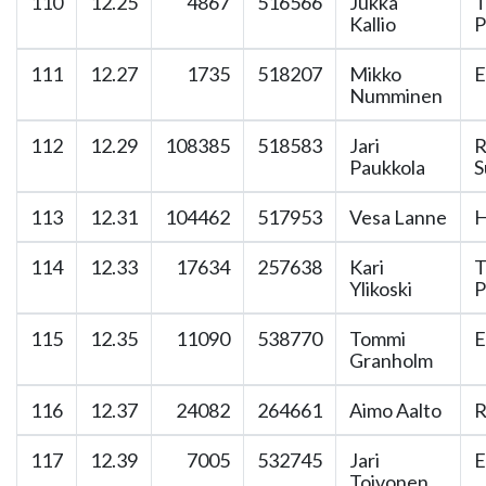
110
12.25
4867
516566
Jukka
T
Kallio
P
111
12.27
1735
518207
Mikko
E
Numminen
112
12.29
108385
518583
Jari
R
Paukkola
S
113
12.31
104462
517953
Vesa Lanne
H
114
12.33
17634
257638
Kari
T
Ylikoski
P
115
12.35
11090
538770
Tommi
E
Granholm
116
12.37
24082
264661
Aimo Aalto
R
117
12.39
7005
532745
Jari
E
Toivonen