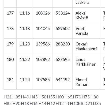
Jaskara
177
11.16
108026
533124
Aleksi
Kivistö
178
11.18
101045
529602
Veeti
Varjola
179
11.20
139566
283230
Oskari
Hankaniemi
180
11.22
107892
527595
Linus
I
Kärkkäinen
181
11.24
107585
541192
Elmeri
Kinnari
H21
H35
H40
H45
H50
H55
H60
H65
H70
H75
H80
H85
H90
H18
H16
H14
H12
H12TR
H10RR
D21
D35