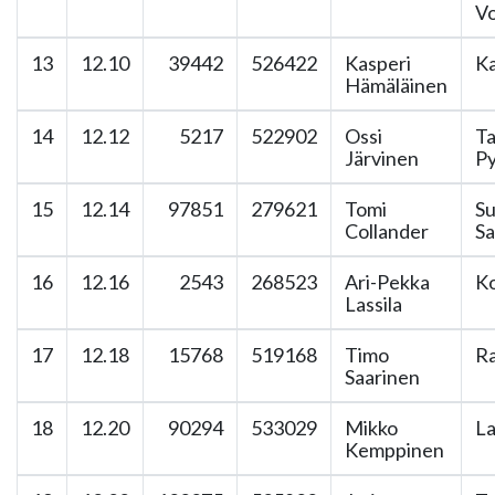
V
13
12.10
39442
526422
Kasperi
Ka
Hämäläinen
14
12.12
5217
522902
Ossi
T
Järvinen
Py
15
12.14
97851
279621
Tomi
S
Collander
Sa
16
12.16
2543
268523
Ari-Pekka
K
Lassila
17
12.18
15768
519168
Timo
Ra
Saarinen
18
12.20
90294
533029
Mikko
La
Kemppinen