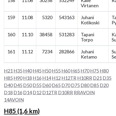
158
11.06
30258
532249
Kalle
Ra
Virtanen
159
11.08
5320
543163
Juhani
T
Kotikoski
Py
160
11.10
38458
531283
Tapani
K
Torpo
Su
161
11.12
7234
282866
Juhani
S
Ketamo
S
H21
H35
H40
H45
H50
H55
H60
H65
H70
H75
H80
H85
H90
H18
H16
H14
H12
H12TR
H10RR
D21
D35
D40
D45
D50
D55
D60
D65
D70
D75
D80
D85
D20
D18
D16
D14
D12
D12TR
D10RR
RRAVOIN
14AVOIN
H85 (1,6 km)