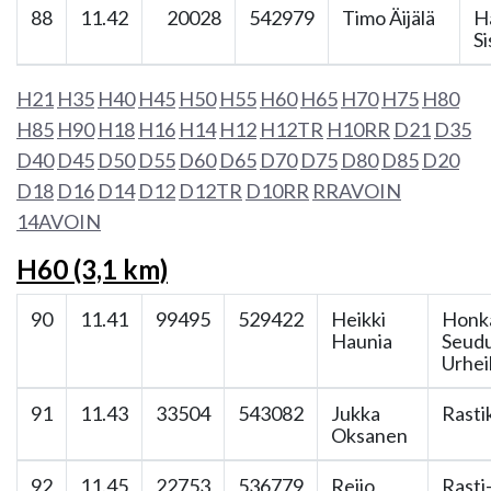
88
11.42
20028
542979
Timo Äijälä
H
Si
H21
H35
H40
H45
H50
H55
H60
H65
H70
H75
H80
H85
H90
H18
H16
H14
H12
H12TR
H10RR
D21
D35
D40
D45
D50
D55
D60
D65
D70
D75
D80
D85
D20
D18
D16
D14
D12
D12TR
D10RR
RRAVOIN
14AVOIN
H60 (3,1 km)
90
11.41
99495
529422
Heikki
Honk
Haunia
Seud
Urheil
91
11.43
33504
543082
Jukka
Rasti
Oksanen
92
11.45
22753
536779
Reijo
Rasti