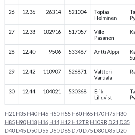
26
12.36
26314
521004
Topias
T
Helminen
Py
27
12.38
102916
517057
Ville
Ka
Pasanen
28
12.40
9506
533487
Antti Alppi
K
Su
29
12.42
110907
526871
Valtteri
Ra
Vartiala
30
12.44
104021
530368
Erik
T
Lillqvist
Py
H21
H35
H40
H45
H50
H55
H60
H65
H70
H75
H80
H85
H90
H18
H16
H14
H12
H12TR
H10RR
D21
D35
D40
D45
D50
D55
D60
D65
D70
D75
D80
D85
D20