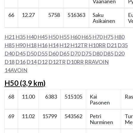
Väänänen
Py
66
12.27
5758
516363
Saku
E
Asikainen
Ve
H21
H35
H40
H45
H50
H55
H60
H65
H70
H75
H80
H85
H90
H18
H16
H14
H12
H12TR
H10RR
D21
D35
D40
D45
D50
D55
D60
D65
D70
D75
D80
D85
D20
D18
D16
D14
D12
D12TR
D10RR
RRAVOIN
14AVOIN
H50 (3,9 km)
68
11.00
6383
515105
Kai
Ras
Pasonen
69
11.02
15799
543562
Petri
Tu
Nurminen
Met