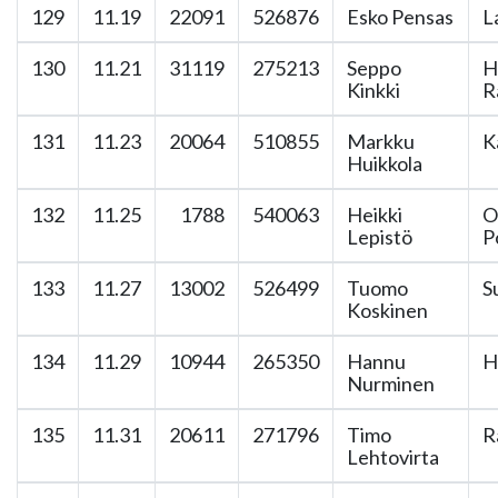
129
11.19
22091
526876
Esko Pensas
L
130
11.21
31119
275213
Seppo
H
Kinkki
R
131
11.23
20064
510855
Markku
K
Huikkola
132
11.25
1788
540063
Heikki
O
Lepistö
P
133
11.27
13002
526499
Tuomo
S
Koskinen
134
11.29
10944
265350
Hannu
Hi
Nurminen
135
11.31
20611
271796
Timo
R
Lehtovirta