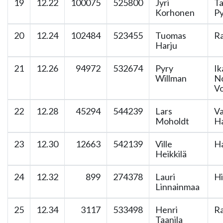
19
12.22
100075
525800
Jyri
T
Korhonen
Py
20
12.24
102484
523455
Tuomas
Ra
Harju
21
12.26
94972
532674
Pyry
Ik
Willman
N
V
22
12.28
45294
544239
Lars
Va
Moholdt
H
23
12.30
12663
542139
Ville
Ha
Heikkilä
24
12.32
899
274378
Lauri
Hi
Linnainmaa
25
12.34
3117
533498
Henri
Ra
Taanila