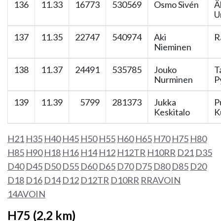
136
11.33
16773
530569
Osmo Sivén
Ä
U
137
11.35
22747
540974
Aki
R
Nieminen
138
11.37
24491
535785
Jouko
T
Nurminen
P
139
11.39
5799
281373
Jukka
P
Keskitalo
K
H21
H35
H40
H45
H50
H55
H60
H65
H70
H75
H80
H85
H90
H18
H16
H14
H12
H12TR
H10RR
D21
D35
D40
D45
D50
D55
D60
D65
D70
D75
D80
D85
D20
D18
D16
D14
D12
D12TR
D10RR
RRAVOIN
14AVOIN
H75 (2,2 km)