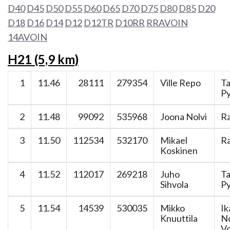
D40
D45
D50
D55
D60
D65
D70
D75
D80
D85
D20
D18
D16
D14
D12
D12TR
D10RR
RRAVOIN
14AVOIN
H21 (5,9 km)
1
11.46
28111
279354
Ville Repo
T
Py
2
11.48
99092
535968
Joona Nolvi
Ra
3
11.50
112534
532170
Mikael
Ra
Koskinen
4
11.52
112017
269218
Juho
T
Sihvola
Py
5
11.54
14539
530035
Mikko
Ik
Knuuttila
N
V