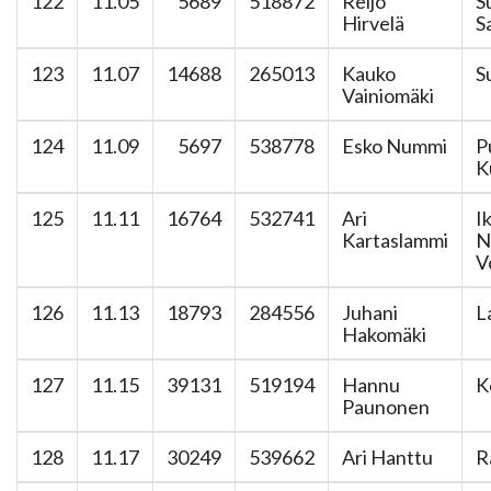
122
11.05
5689
518872
Reijo
S
Hirvelä
S
123
11.07
14688
265013
Kauko
S
Vainiomäki
124
11.09
5697
538778
Esko Nummi
P
K
125
11.11
16764
532741
Ari
I
Kartaslammi
N
V
126
11.13
18793
284556
Juhani
L
Hakomäki
127
11.15
39131
519194
Hannu
K
Paunonen
128
11.17
30249
539662
Ari Hanttu
R