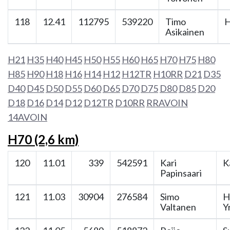
118
12.41
112795
539220
Timo
H
Asikainen
H21
H35
H40
H45
H50
H55
H60
H65
H70
H75
H80
H85
H90
H18
H16
H14
H12
H12TR
H10RR
D21
D35
D40
D45
D50
D55
D60
D65
D70
D75
D80
D85
D20
D18
D16
D14
D12
D12TR
D10RR
RRAVOIN
14AVOIN
H70 (2,6 km)
120
11.01
339
542591
Kari
K
Papinsaari
121
11.03
30904
276584
Simo
H
Valtanen
Y