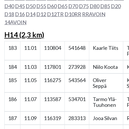
D40
D45
D50
D55
D60
D65
D70
D75
D80
D85
D20
D18
D16
D14
D12
D12TR
D10RR
RRAVOIN
14AVOIN
H14 (2,3 km)
183
11.01
110804
541648
Kaarle Tiits
184
11.03
117801
273928
Niilo Koota
185
11.05
116275
543564
Oliver
Seppä
186
11.07
113587
534701
Tarmo Ylä-
Tuuhonen
187
11.09
116319
283313
Jooa Silvan