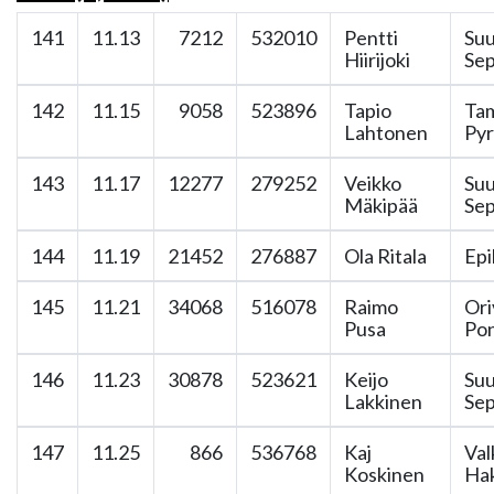
141
11.13
7212
532010
Pentti
Suu
Hiirijoki
Se
142
11.15
9058
523896
Tapio
Ta
Lahtonen
Pyr
143
11.17
12277
279252
Veikko
Suu
Mäkipää
Se
144
11.19
21452
276887
Ola Ritala
Epi
145
11.21
34068
516078
Raimo
Or
Pusa
Pon
146
11.23
30878
523621
Keijo
Suu
Lakkinen
Se
147
11.25
866
536768
Kaj
Val
Koskinen
Ha