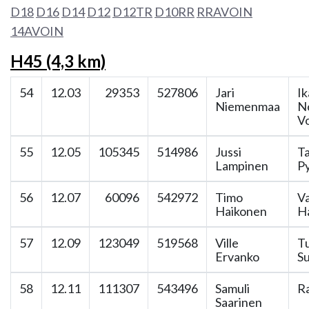
D18
D16
D14
D12
D12TR
D10RR
RRAVOIN
14AVOIN
H45 (4,3 km)
54
12.03
29353
527806
Jari
Ik
Niemenmaa
N
V
55
12.05
105345
514986
Jussi
T
Lampinen
Py
56
12.07
60096
542972
Timo
V
Haikonen
H
57
12.09
123049
519568
Ville
T
Ervanko
Su
58
12.11
111307
543496
Samuli
Ra
Saarinen