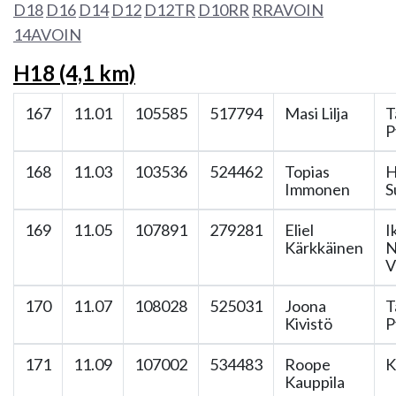
D18
D16
D14
D12
D12TR
D10RR
RRAVOIN
14AVOIN
H18 (4,1 km)
167
11.01
105585
517794
Masi Lilja
T
P
168
11.03
103536
524462
Topias
H
Immonen
S
169
11.05
107891
279281
Eliel
I
Kärkkäinen
N
V
170
11.07
108028
525031
Joona
T
Kivistö
P
171
11.09
107002
534483
Roope
K
Kauppila