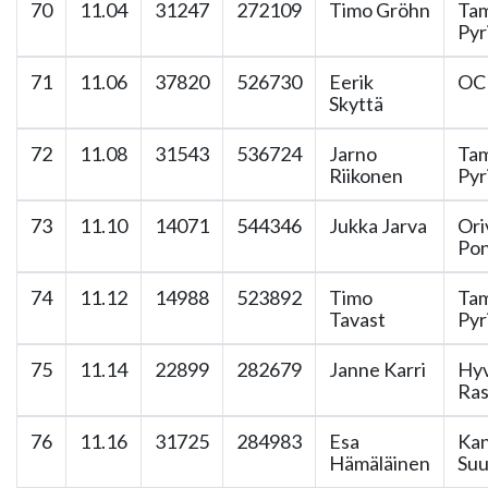
70
11.04
31247
272109
Timo Gröhn
Ta
Pyr
71
11.06
37820
526730
Eerik
OC 
Skyttä
72
11.08
31543
536724
Jarno
Ta
Riikonen
Pyr
73
11.10
14071
544346
Jukka Jarva
Ori
Pon
74
11.12
14988
523892
Timo
Ta
Tavast
Pyr
75
11.14
22899
282679
Janne Karri
Hyv
Ras
76
11.16
31725
284983
Esa
Ka
Hämäläinen
Suu