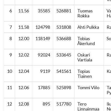
6
11.56
35585
526881
Tuomas
Va
Rokka
H
7
11.58
124798
531808
Ahti Pulkka
Ra
8
12.00
118149
536688
Tobias
So
Åkerlund
9
12.02
92024
533645
Oskari
Ra
Vartiala
10
12.04
9119
541561
Topias
Ka
Tiainen
11
12.06
17885
525898
Tommi Viilo
T
Py
12
12.08
895
517780
Tero
Ik
Linnainmaa
N