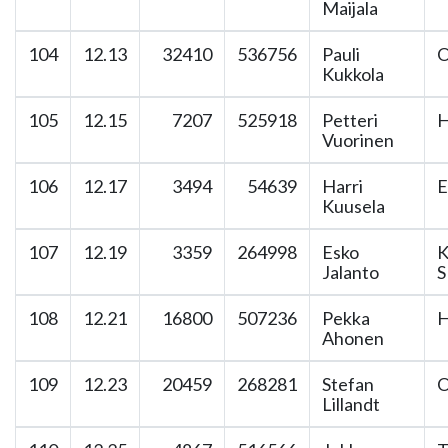
Maijala
104
12.13
32410
536756
Pauli
O
Kukkola
105
12.15
7207
525918
Petteri
H
Vuorinen
106
12.17
3494
54639
Harri
E
Kuusela
107
12.19
3359
264998
Esko
K
Jalanto
S
108
12.21
16800
507236
Pekka
H
Ahonen
109
12.23
20459
268281
Stefan
O
Lillandt