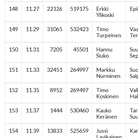
148
11.27
22126
519175
Erkki
Epi
Ylikoski
149
11.29
31065
532423
Timo
Vaa
Turpeinen
Ter
150
11.31
7205
45501
Hannu
Suu
Siuko
Se
151
11.33
32451
264997
Markku
Su
Nurminen
Sal
152
11.35
8952
269497
Timo
Val
Koskinen
Ha
153
11.37
1444
530460
Kauko
Tar
Keränen
Su
154
11.39
13833
525659
Jussi
Kan
Lavikainen