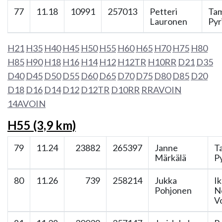
77
11.18
10991
257013
Petteri
Ta
Lauronen
Pyr
H21
H35
H40
H45
H50
H55
H60
H65
H70
H75
H80
H85
H90
H18
H16
H14
H12
H12TR
H10RR
D21
D35
D40
D45
D50
D55
D60
D65
D70
D75
D80
D85
D20
D18
D16
D14
D12
D12TR
D10RR
RRAVOIN
14AVOIN
H55 (3,9 km)
79
11.24
23882
265397
Janne
T
Märkälä
P
80
11.26
739
258214
Jukka
Ik
Pohjonen
N
V