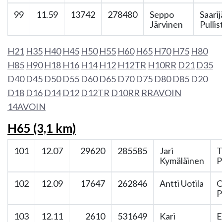
99
11.59
13742
278480
Seppo
Saari
Järvinen
Pullis
H21
H35
H40
H45
H50
H55
H60
H65
H70
H75
H80
H85
H90
H18
H16
H14
H12
H12TR
H10RR
D21
D35
D40
D45
D50
D55
D60
D65
D70
D75
D80
D85
D20
D18
D16
D14
D12
D12TR
D10RR
RRAVOIN
14AVOIN
H65 (3,1 km)
101
12.07
29620
285585
Jari
T
Kymäläinen
P
102
12.09
17647
262846
Antti Uotila
O
P
103
12.11
2610
531649
Kari
E