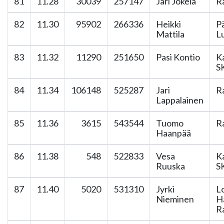
81
11.28
30039
257147
Jari Jokela
R
82
11.30
95902
266336
Heikki
P
Mattila
L
83
11.32
11290
251650
Pasi Kontio
K
S
84
11.34
106148
525287
Jari
R
Lappalainen
85
11.36
3615
543544
Tuomo
R
Haanpää
86
11.38
548
522833
Vesa
K
Ruuska
S
87
11.40
5020
531310
Jyrki
L
Nieminen
H
Ra