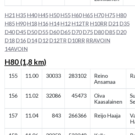
H21
H35
H40
H45
H50
H55
H60
H65
H70
H75
H80
H85
H90
H18
H16
H14
H12
H12TR
H10RR
D21
D35
D40
D45
D50
D55
D60
D65
D70
D75
D80
D85
D20
D18
D16
D14
D12
D12TR
D10RR
RRAVOIN
14AVOIN
H80 (1,8 km)
155
11.00
30033
283102
Reino
Ra
Ansamaa
156
11.02
32086
45473
Oiva
S
Kaasalainen
S
157
11.04
843
266366
Reijo Haaja
V
H