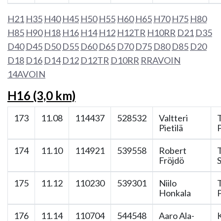
H21
H35
H40
H45
H50
H55
H60
H65
H70
H75
H80
H85
H90
H18
H16
H14
H12
H12TR
H10RR
D21
D35
D40
D45
D50
D55
D60
D65
D70
D75
D80
D85
D20
D18
D16
D14
D12
D12TR
D10RR
RRAVOIN
14AVOIN
H16 (3,0 km)
173
11.08
114437
528532
Valtteri
Pietilä
174
11.10
114921
539558
Robert
Fröjdö
175
11.12
110230
539301
Niilo
Honkala
176
11.14
110704
544548
Aaro Ala-