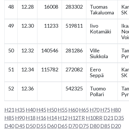
48
12.28
16008
283302
Tuomas
Kan
Takaluoma
SK
49
12.30
11233
519811
Iivo
Ika
Kotamäki
No
Vo
50
12.32
140546
281286
Ville
Ta
Siukkola
Pyr
51
12.34
115782
272082
Eero
Kan
Seppä
SK
52
12.36
542325
Tuomo
Ta
Pollari
Pyr
H21
H35
H40
H45
H50
H55
H60
H65
H70
H75
H80
H85
H90
H18
H16
H14
H12
H12TR
H10RR
D21
D35
D40
D45
D50
D55
D60
D65
D70
D75
D80
D85
D20