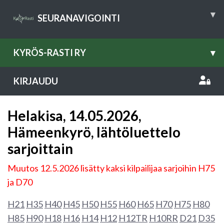
▾
SEURANAVIGOINTI
KYRÖS-RASTI RY
▾
KIRJAUDU
Helakisa, 14.05.2026,
Hämeenkyrö, lähtöluettelo
sarjoittain
Muutos 12.5.2026 lisätty kaksi kilpailijaa sarjoihin H75
ja D70
H21
H35
H40
H45
H50
H55
H60
H65
H70
H75
H80
H85
H90
H18
H16
H14
H12
H12TR
H10RR
D21
D35