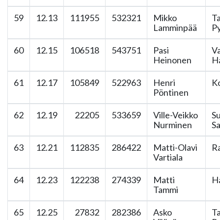
59
12.13
111955
532321
Mikko
T
Lamminpää
Py
60
12.15
106518
543751
Pasi
V
Heinonen
H
61
12.17
105849
522963
Henri
K
Pöntinen
62
12.19
22205
533659
Ville-Veikko
S
Nurminen
Sa
63
12.21
112835
286422
Matti-Olavi
Ra
Vartiala
64
12.23
122238
274339
Matti
H
Tammi
65
12.25
27832
282386
Asko
T