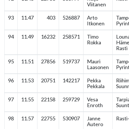
Viitanen
93
11.47
403
526887
Arto
Tamp
Itkonen
Pyrin
94
11.49
16232
258571
Timo
Louna
Rokka
Häme
Rasti
95
11.51
27856
519737
Mauri
Tamp
Laasonen
Pyrin
96
11.53
20751
142217
Pekka
Riihi
Pekkala
Suunn
97
11.55
22158
259729
Vesa
Tarpi
Enroth
Suun
98
11.57
22755
530907
Janne
Rasti
Autero