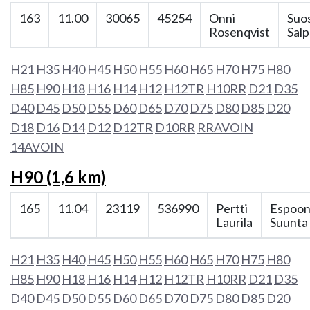
163
11.00
30065
45254
Onni
Suo
Rosenqvist
Salp
H21
H35
H40
H45
H50
H55
H60
H65
H70
H75
H80
H85
H90
H18
H16
H14
H12
H12TR
H10RR
D21
D35
D40
D45
D50
D55
D60
D65
D70
D75
D80
D85
D20
D18
D16
D14
D12
D12TR
D10RR
RRAVOIN
14AVOIN
H90 (1,6 km)
165
11.04
23119
536990
Pertti
Espoo
Laurila
Suunta
H21
H35
H40
H45
H50
H55
H60
H65
H70
H75
H80
H85
H90
H18
H16
H14
H12
H12TR
H10RR
D21
D35
D40
D45
D50
D55
D60
D65
D70
D75
D80
D85
D20