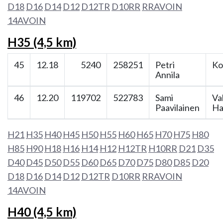
D18
D16
D14
D12
D12TR
D10RR
RRAVOIN
14AVOIN
H35 (4,5 km)
45
12.18
5240
258251
Petri
Ko
Annila
46
12.20
119702
522783
Sami
Va
Paavilainen
Ha
H21
H35
H40
H45
H50
H55
H60
H65
H70
H75
H80
H85
H90
H18
H16
H14
H12
H12TR
H10RR
D21
D35
D40
D45
D50
D55
D60
D65
D70
D75
D80
D85
D20
D18
D16
D14
D12
D12TR
D10RR
RRAVOIN
14AVOIN
H40 (4,5 km)