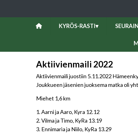
KYRÖS-RASTI
▾
SEURAI
M
Aktiivienmaili 2022
Aktiivienmaili juostiin 5.11.2022 Hämeenkyr
Joukkueen jäsenien juoksema matka oli yhte
Miehet 1,6 km
1. Aarni ja Aaro, Kyra 12.12
2. Vilma ja Timo, KyRa 13.19
3. Ennimaria ja Niilo, KyRa 13.29