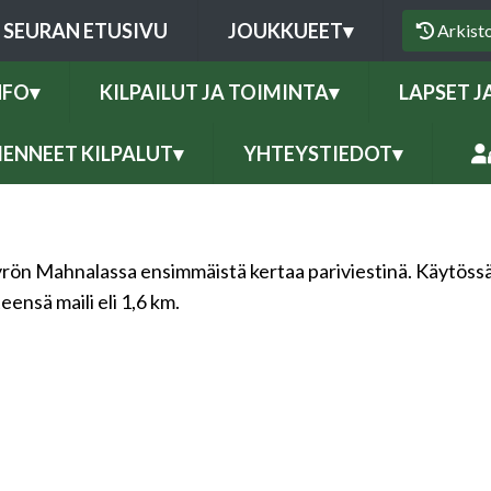
SEURAN ETUSIVU
JOUKKUEET
▾
Arkist
NFO
▾
KILPAILUT JA TOIMINTA
▾
LAPSET J
ENNEET KILPALUT
▾
YHTEYSTIEDOT
▾
ön Mahnalassa ensimmäistä kertaa pariviestinä. Käytössä ol
ensä maili eli 1,6 km.