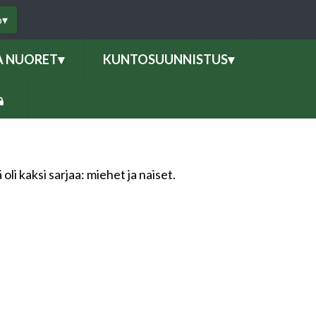
o
▾
A NUORET
▾
KUNTOSUUNNISTUS
▾
i kaksi sarjaa: miehet ja naiset.