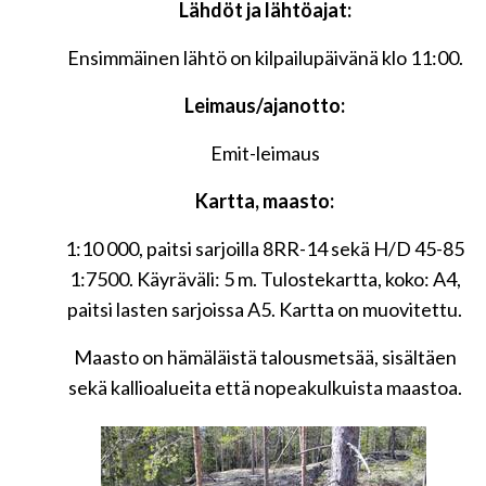
Lähdöt ja lähtöajat:
Ensimmäinen lähtö on kilpailupäivänä klo 11:00.
Leimaus/ajanotto:
Emit-leimaus
Kartta, maasto:
1:10 000, paitsi sarjoilla 8RR-14 sekä H/D 45-85
1:7500. Käyräväli: 5 m. Tulostekartta, koko: A4,
paitsi lasten sarjoissa A5. Kartta on muovitettu.
Maasto on hämäläistä talousmetsää, sisältäen
sekä kallioalueita että nopeakulkuista maastoa.