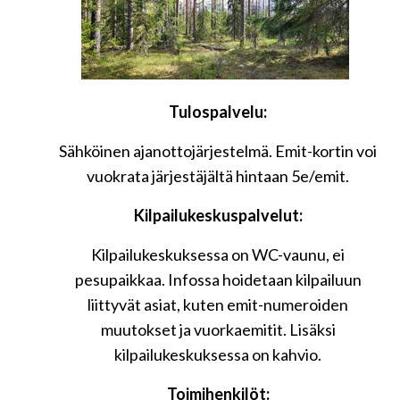
Tulospalvelu:
Sähköinen ajanottojärjestelmä. Emit-kortin voi
vuokrata järjestäjältä hintaan 5e/emit.
Kilpailukeskuspalvelut:
Kilpailukeskuksessa on WC-vaunu, ei
pesupaikkaa. Infossa hoidetaan kilpailuun
liittyvät asiat, kuten emit-numeroiden
muutokset ja vuorkaemitit. Lisäksi
kilpailukeskuksessa on kahvio.
Toimihenkilöt: