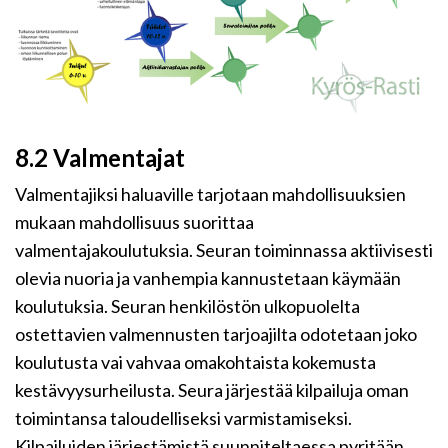
8.2 Valmentajat
Valmentajiksi haluaville tarjotaan mahdollisuuksien
mukaan mahdollisuus suorittaa
valmentajakoulutuksia. Seuran toiminnassa aktiivisesti
olevia nuoria ja vanhempia kannustetaan käymään
koulutuksia. Seuran henkilöstön ulkopuolelta
ostettavien valmennusten tarjoajilta odotetaan joko
koulutusta vai vahvaa omakohtaista kokemusta
kestävyysurheilusta. Seura järjestää kilpailuja oman
toimintansa taloudelliseksi varmistamiseksi.
Kilpailuiden järjestämistä suunniteltaessa pyritään