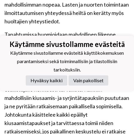
mahdollisimman nopeaa. Lasten ja nuorten toimintaan
ilmoittautumisen yhteydessä heiltä on kerätty myös
huoltajien yhteystiedot.
Tapahtumissa huomioidaan mahdollinen liikenne.
Liikenteen riskit minimoidaan välttämällä teitä ja
Käytämme sivustollamme evästeitä
vilkkaita parkkipaikkoja, informoimalla muuta
Käytämme sivustollamme evästeitä käyttökokemuksen
liikennettä kyltein ja infotauluin sekä tarvittaessa
parantamiseksi sekä toiminnallisiin ja tilastollisiin
liikenteenohjauksella.
tarkoituksiin.
Hyväksy kaikki
Vain pakolliset
Seuran tavoite on, että seuran toiminta olisi jokaiselle
osallistujalle henkisesti turvallista. Kaikkiin
mahdollisiin kiusaamis- ja syrjintätapauksiin puututaan
ja ne pyritään ratkaisemaan paikallisella sopimisella.
Johtokunta käsittelee kaikki epäillyt
kiusaamistapaukset ja tarvittaessa toimii niiden
ratkaisemiseksi, jos paikallinen keskustelu ei ratkaise