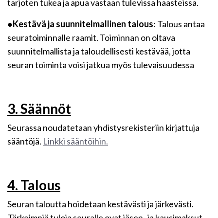
tarjoten tukea ja apua vastaan tulevissa haasteissa.
●
Kestävä ja suunnitelmallinen talous
: Talous antaa
seuratoiminnalle raamit. Toiminnan on oltava
suunnitelmallista ja taloudellisesti kestävää, jotta
seuran toiminta voisi jatkua myös tulevaisuudessa
3. Säännöt
Seurassa noudatetaan yhdistysrekisteriin kirjattuja
sääntöjä.
Linkki sääntöihin.
4. Talous
Seuran taloutta hoidetaan kestävästi ja järkevästi.
Tärkeimpiä tuloja seuralle ovat jäsen- ja kausimaksut,