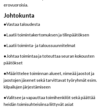
erovuoroisia.
Johtokunta
●Vastaa taloudesta
●Laatii toimintakertomuksen ja tilinpäätöksen
●Laatii toiminta- ja taloussuunnitelmat
●Johtaa toimintaa ja toteuttaa seuran kokousten
päätökset
●Määrittelee toiminnan alueet, nimeää jaostot ja
jaostojen jäsenet sekä tarvittavat työryhmät esim.
kilpailujen järjestämiseen
●Valitsee ja vapauttaa toimihenkilöt sekä päättää
heidän toimisuhteisiinsa liittyvät asiat