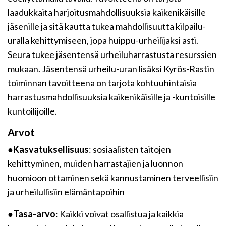
laadukkaita harjoitusmahdollisuuksia kaikenikäisille
jäsenille ja sitä kautta tukea mahdollisuutta kilpailu-
uralla kehittymiseen, jopa huippu-urheilijaksi asti.
Seura tukee jäsentensä urheiluharrastusta resurssien
mukaan. Jäsentensä urheilu-uran lisäksi Kyrös-Rastin
toiminnan tavoitteena on tarjota kohtuuhintaisia
harrastusmahdollisuuksia kaikenikäisille ja -kuntoisille
kuntoilijoille.
Arvot
●
Kasvatuksellisuus
: sosiaalisten taitojen
kehittyminen, muiden harrastajien ja luonnon
huomioon ottaminen sekä kannustaminen terveellisiin
ja urheilullisiin elämäntapoihin
●
Tasa-arvo
: Kaikki voivat osallistua ja kaikkia