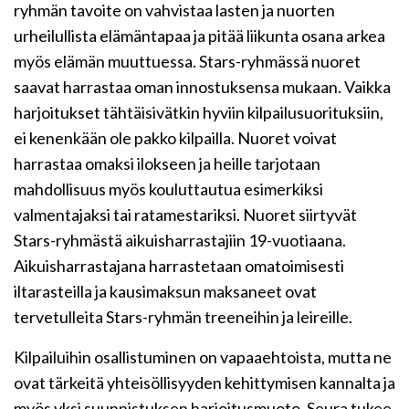
ryhmän tavoite on vahvistaa lasten ja nuorten
urheilullista elämäntapaa ja pitää liikunta osana arkea
myös elämän muuttuessa. Stars-ryhmässä nuoret
saavat harrastaa oman innostuksensa mukaan. Vaikka
harjoitukset tähtäisivätkin hyviin kilpailusuorituksiin,
ei kenenkään ole pakko kilpailla. Nuoret voivat
harrastaa omaksi ilokseen ja heille tarjotaan
mahdollisuus myös kouluttautua esimerkiksi
valmentajaksi tai ratamestariksi. Nuoret siirtyvät
Stars-ryhmästä aikuisharrastajiin 19-vuotiaana.
Aikuisharrastajana harrastetaan omatoimisesti
iltarasteilla ja kausimaksun maksaneet ovat
tervetulleita Stars-ryhmän treeneihin ja leireille.
Kilpailuihin osallistuminen on vapaaehtoista, mutta ne
ovat tärkeitä yhteisöllisyyden kehittymisen kannalta ja
myös yksi suunnistuksen harjoitusmuoto. Seura tukee