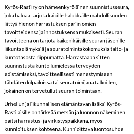
Kyrös-Rasti ry on hämeenkyröläinen suunnistusseura,
joka haluaa tarjota kaikille halukkaille mahdollisuuden
liittyä hienon harrastuksen pariin omien
tavoitteidensa ja innostuksensa mukaisesti. Seuran
tavoitteena on tarjota kaikenikäisille seuran jäsenille
liikuntaelämyksiä ja seuratoimintakokemuksia taito- ja
kuntotasosta riippumatta. Harrastaapa sitten
suunnistusta kuntoilumielessä terveyden
edistämiseksi, tavoitteellisesti menestymiseen
tähdäten kilpailuissa tai seuratoimijana talkoillen,
jokainen on tervetullut seuran toimintaan.
Urheilun ja liikunnallisen elämäntavan lisäksi Kyrös-
Rastilaisille on tärkeää metsän ja luonnon näkeminen
paitsi harrastus- ja virkistyspaikkana, myös
kunnioituksen kohteena. Kunnioittava luontosuhde