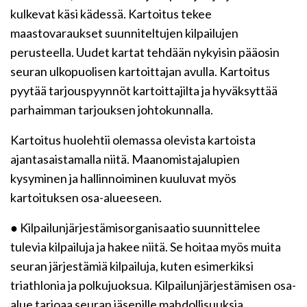
kulkevat käsi kädessä. Kartoitus tekee
maastovaraukset suunniteltujen kilpailujen
perusteella. Uudet kartat tehdään nykyisin pääosin
seuran ulkopuolisen kartoittajan avulla. Kartoitus
pyytää tarjouspyynnöt kartoittajilta ja hyväksyttää
parhaimman tarjouksen johtokunnalla.
Kartoitus huolehtii olemassa olevista kartoista
ajantasaistamalla niitä. Maanomistajalupien
kysyminen ja hallinnoiminen kuuluvat myös
kartoituksen osa-alueeseen.
● Kilpailunjärjestämisorganisaatio suunnittelee
tulevia kilpailuja ja hakee niitä. Se hoitaa myös muita
seuran järjestämiä kilpailuja, kuten esimerkiksi
triathlonia ja polkujuoksua. Kilpailunjärjestämisen osa-
alue tarjoaa seuran jäsenille mahdollisuuksia