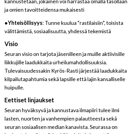
kannustetaan, jokainen voi harrastaa omalla tasollaan
ja omien tavoitteidensa mukaisesti
●
Yhteisöllisyys
: Tunne kuulua “rastilaisiin”, toisista
välittämistä, sosiaalisuutta, yhdessä tekemistä
Visio
Seuran visio on tarjota jäsenilleen ja muille aktiivisille
liikkujille laadukkaita urheilumahdollisuuksia.
Tulevaisuudessakin Kyrös-Rasti järjestää laadukkaita
kilpailutapahtumia sekä lapsille että lajin kansalliselle
huipulle.
Eettiset linjaukset
Seuran hyväksyvä ja kannustava ilmapiiri tulee ilmi
lasten, nuorten ja vanhempien palautteesta sekä
seuran sosiaalisen median kanavista. Seurassa on