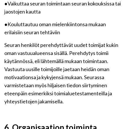
●Vaikuttaa seuran toimintaan seuran kokouksissa tai
jaostojen kautta
●Kouluttautuu oman mielenkiintonsa mukaan
erilaisiin seuran tehtäviin
Seuran henkilöt perehdyttävät uudet toimijat kukin
oman vastuualueensa sisällä. Perehdytys toimii
käytännössä, eli lähtemällä mukaan toimintaan.
Vastuuta uusille toimijoille jaetaan heidän oman
motivaationsa ja kykyjensä mukaan. Seurassa
varmistetaan myös hiljaisen tiedon siirtyminen
eteenpäin esimerkiksi toimialuetestamenteilla ja
yhteystietojen jakamisella.
6. Organisaation toiminta