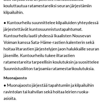
kouluttautua ratamestareiksi seuran järjestämiin
kilpailuihin.
● Kuntourheilu suunnittelee kilpailuiden yhteydessä
järjestettävät kuntosuunnistustapahtumat.
Kuntourheilu laatii yhdessä Ikaalisten Nousevan
Voiman kanssa Sata-Häme-rastien kalenterin sekä
hoitaa iltarastien järjestelyjen jaon halukkaille seuran
jäsenille. Kuntourheilu tukee iltarastien
ratamestareita tarpeellisin koulutuksin ja suosittelee
Suunnistusliiton tarjoamia ratamestarikoulutuksia.
Muonajaosto
● Muonajaosto järjestää tapahtumiin ja kilpailuihin
ravintolan tai kahvilan sekä hoitaa leirien ruoka-
asioita.