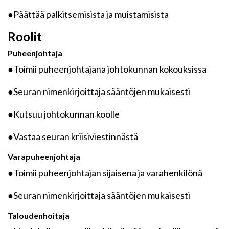
●Päättää palkitsemisista ja muistamisista
Roolit
Puheenjohtaja
●Toimii puheenjohtajana johtokunnan kokouksissa
●Seuran nimenkirjoittaja sääntöjen mukaisesti
●Kutsuu johtokunnan koolle
●Vastaa seuran kriisiviestinnästä
Varapuheenjohtaja
●Toimii puheenjohtajan sijaisena ja varahenkilönä
●Seuran nimenkirjoittaja sääntöjen mukaisesti
Taloudenhoitaja