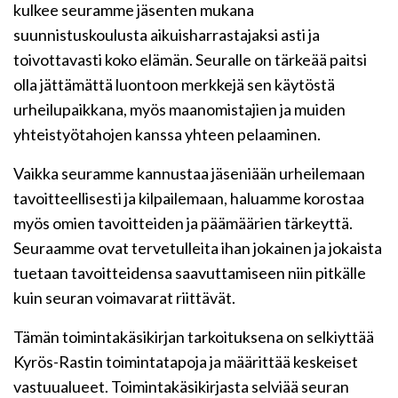
kulkee seuramme jäsenten mukana
suunnistuskoulusta aikuisharrastajaksi asti ja
toivottavasti koko elämän. Seuralle on tärkeää paitsi
olla jättämättä luontoon merkkejä sen käytöstä
urheilupaikkana, myös maanomistajien ja muiden
yhteistyötahojen kanssa yhteen pelaaminen.
Vaikka seuramme kannustaa jäseniään urheilemaan
tavoitteellisesti ja kilpailemaan, haluamme korostaa
myös omien tavoitteiden ja päämäärien tärkeyttä.
Seuraamme ovat tervetulleita ihan jokainen ja jokaista
tuetaan tavoitteidensa saavuttamiseen niin pitkälle
kuin seuran voimavarat riittävät.
Tämän toimintakäsikirjan tarkoituksena on selkiyttää
Kyrös-Rastin toimintatapoja ja määrittää keskeiset
vastuualueet. Toimintakäsikirjasta selviää seuran