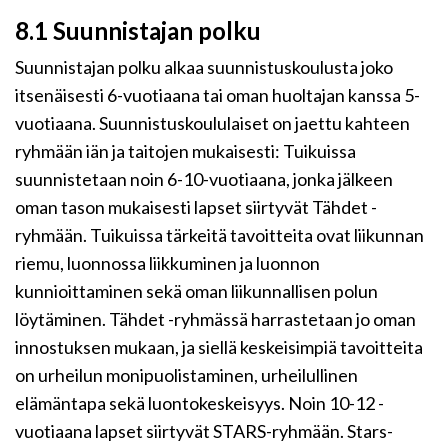
8.1 Suunnistajan polku
Suunnistajan polku alkaa suunnistuskoulusta joko
itsenäisesti 6-vuotiaana tai oman huoltajan kanssa 5-
vuotiaana. Suunnistuskoululaiset on jaettu kahteen
ryhmään iän ja taitojen mukaisesti: Tuikuissa
suunnistetaan noin 6-10-vuotiaana, jonka jälkeen
oman tason mukaisesti lapset siirtyvät Tähdet -
ryhmään. Tuikuissa tärkeitä tavoitteita ovat liikunnan
riemu, luonnossa liikkuminen ja luonnon
kunnioittaminen sekä oman liikunnallisen polun
löytäminen. Tähdet -ryhmässä harrastetaan jo oman
innostuksen mukaan, ja siellä keskeisimpiä tavoitteita
on urheilun monipuolistaminen, urheilullinen
elämäntapa sekä luontokeskeisyys. Noin 10-12 -
vuotiaana lapset siirtyvät STARS-ryhmään. Stars-