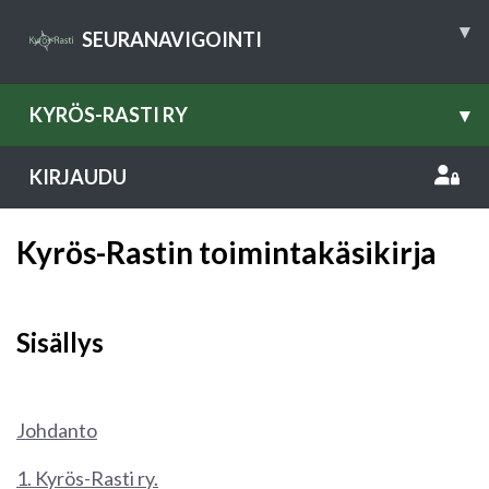
▾
SEURANAVIGOINTI
KYRÖS-RASTI RY
▾
KIRJAUDU
Kyrös-Rastin toimintakäsikirja
Sisällys
Johdanto
1. Kyrös-Rasti ry.