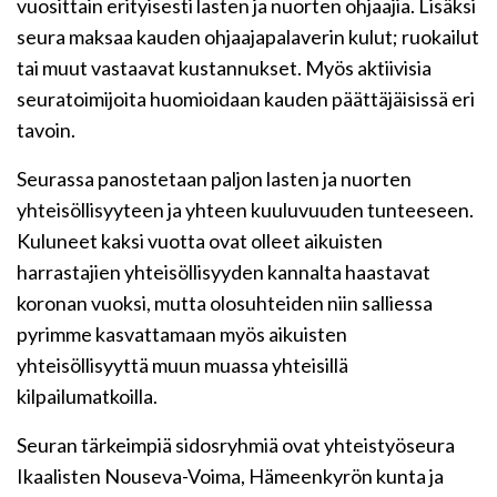
vuosittain erityisesti lasten ja nuorten ohjaajia. Lisäksi
seura maksaa kauden ohjaajapalaverin kulut; ruokailut
tai muut vastaavat kustannukset. Myös aktiivisia
seuratoimijoita huomioidaan kauden päättäjäisissä eri
tavoin.
Seurassa panostetaan paljon lasten ja nuorten
yhteisöllisyyteen ja yhteen kuuluvuuden tunteeseen.
Kuluneet kaksi vuotta ovat olleet aikuisten
harrastajien yhteisöllisyyden kannalta haastavat
koronan vuoksi, mutta olosuhteiden niin salliessa
pyrimme kasvattamaan myös aikuisten
yhteisöllisyyttä muun muassa yhteisillä
kilpailumatkoilla.
Seuran tärkeimpiä sidosryhmiä ovat yhteistyöseura
Ikaalisten Nouseva-Voima, Hämeenkyrön kunta ja