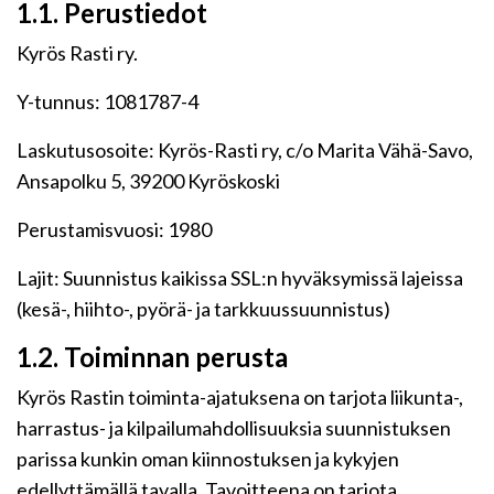
1.1. Perustiedot
Kyrös Rasti ry.
Y-tunnus: 1081787-4
Laskutusosoite: Kyrös-Rasti ry, c/o Marita Vähä-Savo,
Ansapolku 5, 39200 Kyröskoski
Perustamisvuosi: 1980
Lajit: Suunnistus kaikissa SSL:n hyväksymissä lajeissa
(kesä-, hiihto-, pyörä- ja tarkkuussuunnistus)
1.2. Toiminnan perusta
Kyrös Rastin toiminta-ajatuksena on tarjota liikunta-,
harrastus- ja kilpailumahdollisuuksia suunnistuksen
parissa kunkin oman kiinnostuksen ja kykyjen
edellyttämällä tavalla. Tavoitteena on tarjota