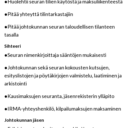
●Huolehtii seuran tilien käytöstä ja maksuliikenteestä
●Pitää yhteyttä tilintarkastajiin
●Pitää johtokunnan seuran taloudellisen tilanteen
tasalla
Sihteeri
●Seuran nimenkirjoittaja sääntöjen mukaisesti
●Johtokunnan sekä seuran kokousten kutsujen,
esityslistojen ja pöytäkirjojen valmistelu, laatiminen ja
arkistointi
●Kausimaksujen seuranta, jäsenrekisterin ylläpito
●IRMA-yhteyshenkilö, kilpailumaksujen maksaminen
Johtokunnan jäsen