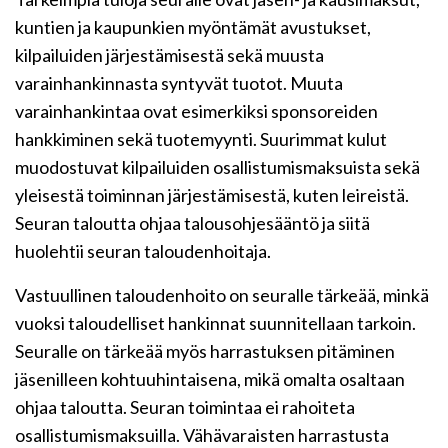
kuntien ja kaupunkien myöntämät avustukset,
kilpailuiden järjestämisestä sekä muusta
varainhankinnasta syntyvät tuotot. Muuta
varainhankintaa ovat esimerkiksi sponsoreiden
hankkiminen sekä tuotemyynti. Suurimmat kulut
muodostuvat kilpailuiden osallistumismaksuista sekä
yleisestä toiminnan järjestämisestä, kuten leireistä.
Seuran taloutta ohjaa talousohjesääntö ja siitä
huolehtii seuran taloudenhoitaja.
Vastuullinen taloudenhoito on seuralle tärkeää, minkä
vuoksi taloudelliset hankinnat suunnitellaan tarkoin.
Seuralle on tärkeää myös harrastuksen pitäminen
jäsenilleen kohtuuhintaisena, mikä omalta osaltaan
ohjaa taloutta. Seuran toimintaa ei rahoiteta
osallistumismaksuilla. Vähävaraisten harrastusta