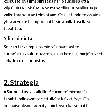
keskusteleva ilmapiiri sekä harjoituksissa että
kilpailuissa. Jokaisella on mahdollisuus osallistua ja
vaikuttaa seuran toimintaan. Osallistuminen on aina
yhtä arvokasta, riippumatta siitä millä tasolla se
tapahtuu.
Ydintoiminta
Seuran tärkeimpiä toimintoja ovat lasten
suunnistuskoulu, nuorten ja aikuisten lajiharjoitukset
sekä kuntosuunnistus.
2. Strategia
●
Suunnistusta kaikille:
Seuran toimintaan ja
tapahtumiin ovat tervetulleita kaikki, fyysisiin
ominaisuuksiin tai erityispiirteisiin katsomatta.