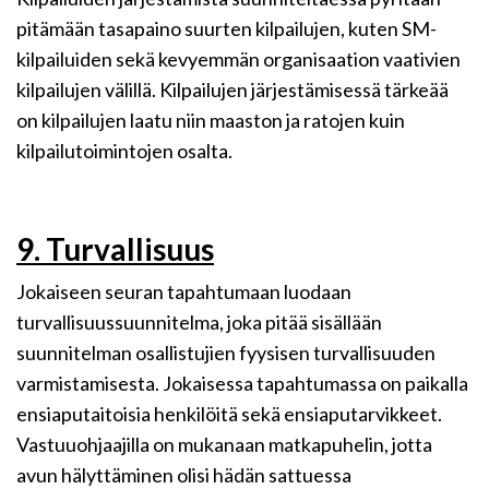
pitämään tasapaino suurten kilpailujen, kuten SM-
kilpailuiden sekä kevyemmän organisaation vaativien
kilpailujen välillä. Kilpailujen järjestämisessä tärkeää
on kilpailujen laatu niin maaston ja ratojen kuin
kilpailutoimintojen osalta.
9. Turvallisuus
Jokaiseen seuran tapahtumaan luodaan
turvallisuussuunnitelma, joka pitää sisällään
suunnitelman osallistujien fyysisen turvallisuuden
varmistamisesta. Jokaisessa tapahtumassa on paikalla
ensiaputaitoisia henkilöitä sekä ensiaputarvikkeet.
Vastuuohjaajilla on mukanaan matkapuhelin, jotta
avun hälyttäminen olisi hädän sattuessa