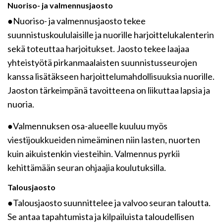
Nuoriso- ja valmennusjaosto
●Nuoriso- ja valmennusjaosto tekee
suunnistuskoululaisille ja nuorille harjoittelukalenterin
sekä toteuttaa harjoitukset. Jaosto tekee laajaa
yhteistyötä pirkanmaalaisten suunnistusseurojen
kanssa lisätäkseen harjoittelumahdollisuuksia nuorille.
Jaoston tärkeimpänä tavoitteena on liikuttaa lapsia ja
nuoria.
●Valmennuksen osa-alueelle kuuluu myös
viestijoukkueiden nimeäminen niin lasten, nuorten
kuin aikuistenkin viesteihin. Valmennus pyrkii
kehittämään seuran ohjaajia koulutuksilla.
Talousjaosto
●Talousjaosto suunnittelee ja valvoo seuran taloutta.
Se antaa tapahtumista ja kilpailuista taloudellisen