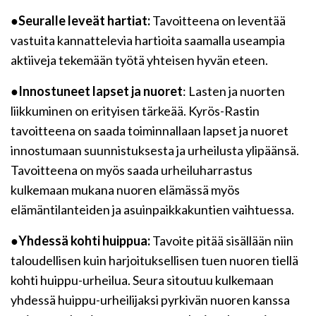
●
Seuralle leveät hartiat:
Tavoitteena on leventää
vastuita kannattelevia hartioita saamalla useampia
aktiiveja tekemään työtä yhteisen hyvän eteen.
●
Innostuneet lapset ja nuoret
: Lasten ja nuorten
liikkuminen on erityisen tärkeää. Kyrös-Rastin
tavoitteena on saada toiminnallaan lapset ja nuoret
innostumaan suunnistuksesta ja urheilusta ylipäänsä.
Tavoitteena on myös saada urheiluharrastus
kulkemaan mukana nuoren elämässä myös
elämäntilanteiden ja asuinpaikkakuntien vaihtuessa.
●
Yhdessä kohti huippua:
Tavoite pitää sisällään niin
taloudellisen kuin harjoituksellisen tuen nuoren tiellä
kohti huippu-urheilua. Seura sitoutuu kulkemaan
yhdessä huippu-urheilijaksi pyrkivän nuoren kanssa