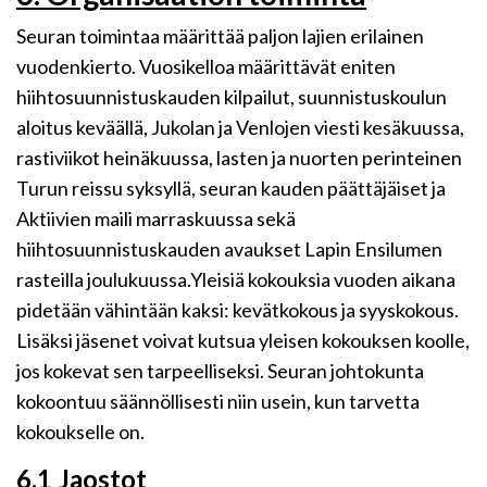
Seuran toimintaa määrittää paljon lajien erilainen
vuodenkierto. Vuosikelloa määrittävät eniten
hiihtosuunnistuskauden kilpailut, suunnistuskoulun
aloitus keväällä, Jukolan ja Venlojen viesti kesäkuussa,
rastiviikot heinäkuussa, lasten ja nuorten perinteinen
Turun reissu syksyllä, seuran kauden päättäjäiset ja
Aktiivien maili marraskuussa sekä
hiihtosuunnistuskauden avaukset Lapin Ensilumen
rasteilla joulukuussa.Yleisiä kokouksia vuoden aikana
pidetään vähintään kaksi: kevätkokous ja syyskokous.
Lisäksi jäsenet voivat kutsua yleisen kokouksen koolle,
jos kokevat sen tarpeelliseksi. Seuran johtokunta
kokoontuu säännöllisesti niin usein, kun tarvetta
kokoukselle on.
6.1 Jaostot