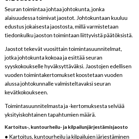
Seuran toimintaa johtaa johtokunta, jonka
alaisuudessa toimivat jaostot. Johtokuntaan kuuluu
edustus jokaisesta jaostosta, millä varmistetaan
tiedonkulku jaoston toimintaan liittyvistä päätöksistä.
Jaostot tekevät vuosittain toimintasuunnitelmat,
jotka johtokunta kokoaa ja esittää seuran
syyskokoukselle hyväksyttäväksi. Jaostojen edellisen
vuoden toimintakertomukset koostetaan vuoden
alussa johtokunnalle valmisteltavaksi seuran
kevätkokoukseen.
Toimintasuunnitelmasta ja -kertomuksesta selviää
yksityiskohtainen tapahtumien määrä.
Kartoitus-, kuntourheilu- ja kilpailunjärjestämisjaosto
● Kartoitus, kuntourheilu ja kilpailujen järjestäminen