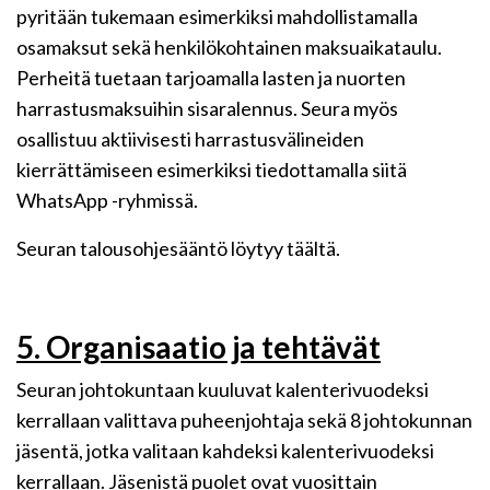
pyritään tukemaan esimerkiksi mahdollistamalla
osamaksut sekä henkilökohtainen maksuaikataulu.
Perheitä tuetaan tarjoamalla lasten ja nuorten
harrastusmaksuihin sisaralennus. Seura myös
osallistuu aktiivisesti harrastusvälineiden
kierrättämiseen esimerkiksi tiedottamalla siitä
WhatsApp -ryhmissä.
Seuran talousohjesääntö löytyy täältä.
5. Organisaatio ja tehtävät
Seuran johtokuntaan kuuluvat kalenterivuodeksi
kerrallaan valittava puheenjohtaja sekä 8 johtokunnan
jäsentä, jotka valitaan kahdeksi kalenterivuodeksi
kerrallaan. Jäsenistä puolet ovat vuosittain