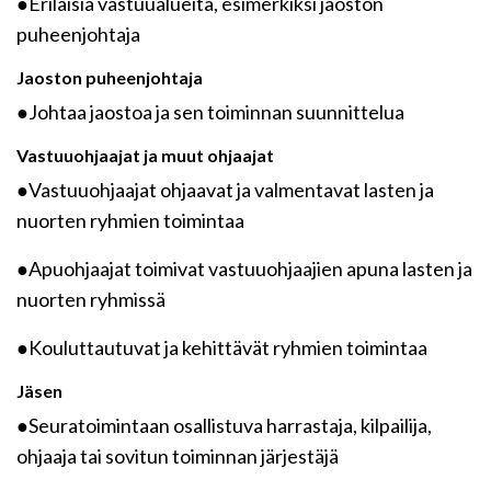
●Erilaisia vastuualueita, esimerkiksi jaoston
puheenjohtaja
Jaoston puheenjohtaja
●Johtaa jaostoa ja sen toiminnan suunnittelua
Vastuuohjaajat ja muut ohjaajat
●Vastuuohjaajat ohjaavat ja valmentavat lasten ja
nuorten ryhmien toimintaa
●Apuohjaajat toimivat vastuuohjaajien apuna lasten ja
nuorten ryhmissä
●Kouluttautuvat ja kehittävät ryhmien toimintaa
Jäsen
●Seuratoimintaan osallistuva harrastaja, kilpailija,
ohjaaja tai sovitun toiminnan järjestäjä