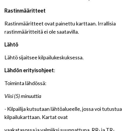
Rastinmääritteet
Rastinmääritteet ovat painettu karttaan. Irrallisia
rastinmääritteitä ei ole saatavilla.
Lähtö
Lähtö sijaitsee kilpailukeskuksessa.
Lähdön erityisohjeet
:
Toiminta lähdössä:
Viisi (5) minuuttia
- Kilpailija kutsutaan lähtöalueelle, jossa voi tutustua
kilpailukarttaan. Kartat ovat
vaakatasossa ja valmiiksi suunnattuna. RR- ja TR-