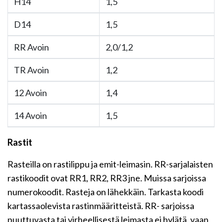
H14
1,5
D14
1,5
RR Avoin
2,0/1,2
TR Avoin
1,2
12 Avoin
1,4
14 Avoin
1,5
Rastit
Rasteilla on rastilippu ja emit-leimasin. RR-sarjalaisten
rastikoodit ovat RR1, RR2, RR3 jne. Muissa sarjoissa
numerokoodit. Rasteja on lähekkäin. Tarkasta koodi
kartassaolevista rastinmääritteistä. RR- sarjoissa
puuttuvasta tai virheellisestä leimasta ei hylätä, vaan