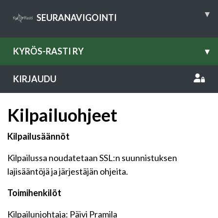
▾
SEURANAVIGOINTI
KYRÖS-RASTI RY
▾
KIRJAUDU
Kilpailuohjeet
Kilpailusäännöt
Kilpailussa noudatetaan SSL:n suunnistuksen
lajisääntöjä ja järjestäjän ohjeita.
Toimihenkilöt
Kilpailunjohtaja: Päivi Pramila