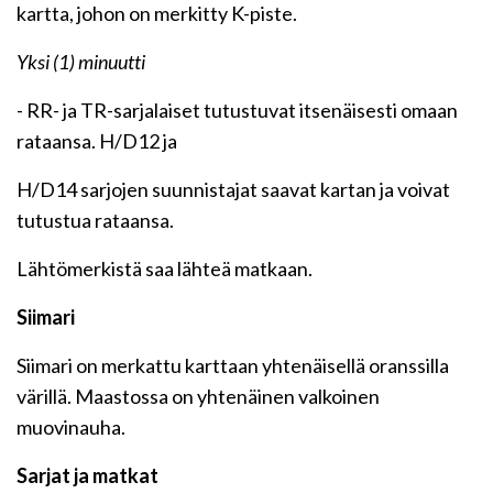
kartta, johon on merkitty K-piste.
Yksi (1) minuutti
- RR- ja TR-sarjalaiset tutustuvat itsenäisesti omaan
rataansa. H/D12 ja
H/D14 sarjojen suunnistajat saavat kartan ja voivat
tutustua rataansa.
Lähtömerkistä saa lähteä matkaan.
Siimari
Siimari on merkattu karttaan yhtenäisellä oranssilla
värillä. Maastossa on yhtenäinen valkoinen
muovinauha.
Sarjat ja matkat